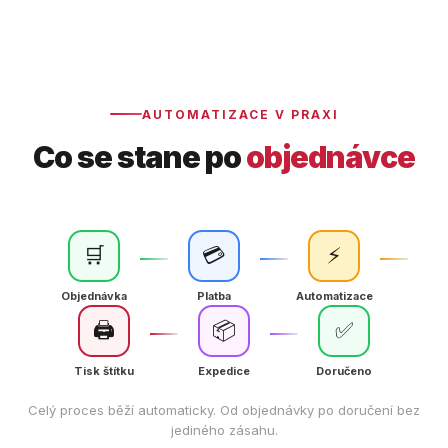
AUTOMATIZACE V PRAXI
Co se stane po
objednávce
🛒
💳
⚡
Objednávka
Platba
Automatizace
🖨
📦
✅
Tisk štítku
Expedice
Doručeno
Celý proces běží automaticky. Od objednávky po doručení bez
jediného zásahu.