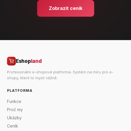
Zobrazit ceník
Eshop
land
Profesionální e-shopová platforma. Systém na míru pro e-
shopy, které to myslí vážně.
PLATFORMA
Funkce
Proč my
Ukázky
Ceník