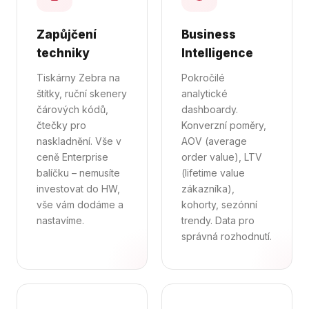
Zapůjčení
Business
techniky
Intelligence
Tiskárny Zebra na
Pokročilé
štítky, ruční skenery
analytické
čárových kódů,
dashboardy.
čtečky pro
Konverzní poměry,
naskladnění. Vše v
AOV (average
ceně Enterprise
order value), LTV
balíčku – nemusíte
(lifetime value
investovat do HW,
zákazníka),
vše vám dodáme a
kohorty, sezónní
nastavíme.
trendy. Data pro
správná rozhodnutí.