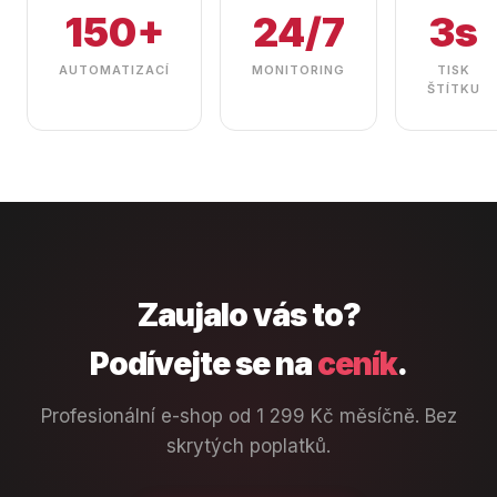
150+
24/7
3s
AUTOMATIZACÍ
MONITORING
TISK
ŠTÍTKU
Zaujalo vás to?
Podívejte se na
ceník
.
Profesionální e-shop od 1 299 Kč měsíčně. Bez
skrytých poplatků.