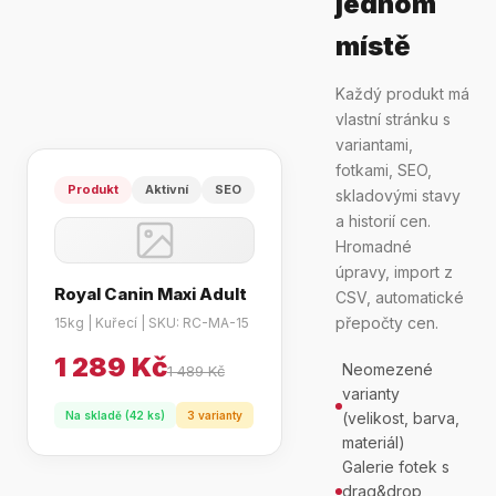
jednom
místě
Každý produkt má
vlastní stránku s
variantami,
fotkami, SEO,
Produkt
Aktivní
SEO
skladovými stavy
a historií cen.
Hromadné
úpravy, import z
Royal Canin Maxi Adult
CSV, automatické
přepočty cen.
15kg | Kuřecí | SKU: RC-MA-15
1 289 Kč
Neomezené
1 489 Kč
varianty
Na skladě (42 ks)
3 varianty
(velikost, barva,
materiál)
Galerie fotek s
drag&drop